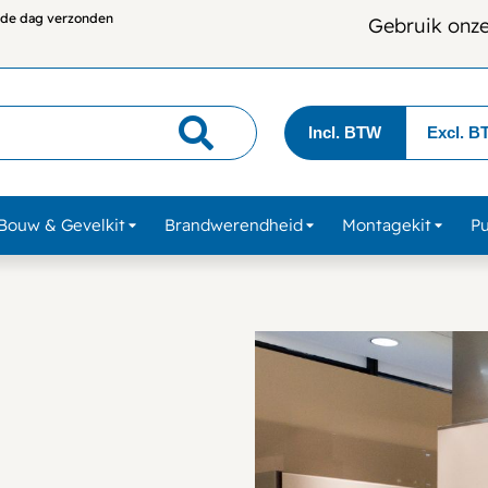
lfde dag verzonden
Gebruik onz
Incl. BTW
Excl. B
Bouw & Gevelkit
Brandwerendheid
Montagekit
P