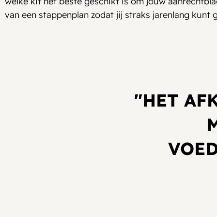
welke kit het beste geschikt is om jouw aanrechtbla
van een stappenplan zodat jij straks jarenlang kunt 
"HET AF
VOED