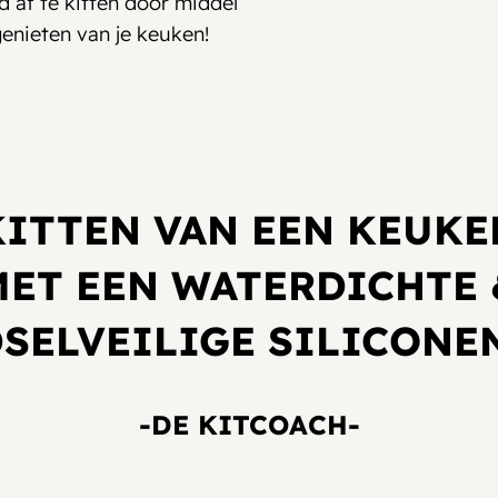
d af te kitten door middel
genieten van je keuken!
KITTEN VAN EEN KEUKE
MET EEN WATERDICHTE 
SELVEILIGE SILICONE
-DE KITCOACH-