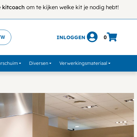
e
kitcoach
om te kijken welke kit je nodig hebt!
INLOGGEN
0
TW
urschuim
Diversen
Verwerkingsmateriaal