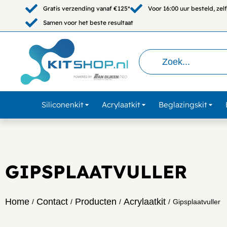
Gratis verzending vanaf €125*
Voor 16:00 uur besteld, ze
Samen voor het beste resultaat
Siliconenkit
Acrylaatkit
Beglazingskit
GIPSPLAATVULLER
Home
Contact
Producten
Acrylaatkit
/
/
/
/
Gipsplaatvuller