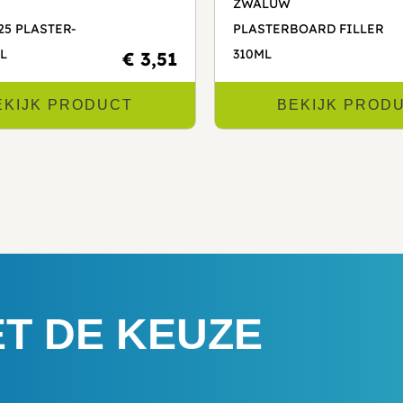
ZWALUW
25 PLASTER-
PLASTERBOARD FILLER
ML
310ML
€ 3,51
EKIJK PRODUCT
BEKIJK PROD
ET DE KEUZE