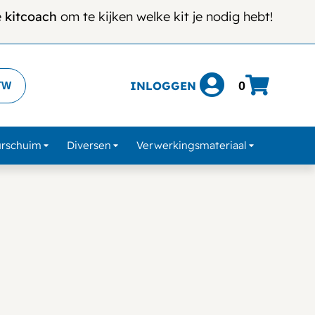
e
kitcoach
om te kijken welke kit je nodig hebt!
INLOGGEN
0
TW
urschuim
Diversen
Verwerkingsmateriaal