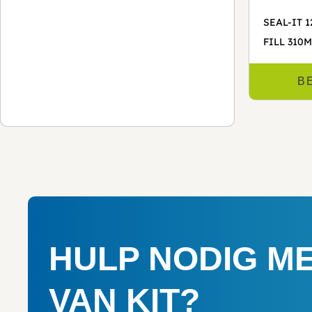
SEAL-IT 1
FILL 310
B
HULP NODIG M
VAN KIT?