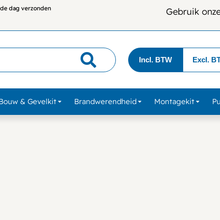
lfde dag verzonden
Gebruik onz
Incl. BTW
Excl. B
Bouw & Gevelkit
Brandwerendheid
Montagekit
P