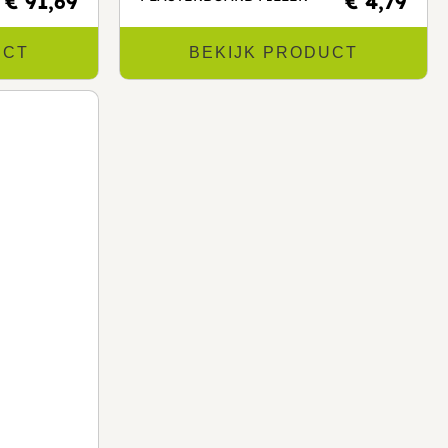
€ 91,69
€ 4,79
UCT
BEKIJK PRODUCT