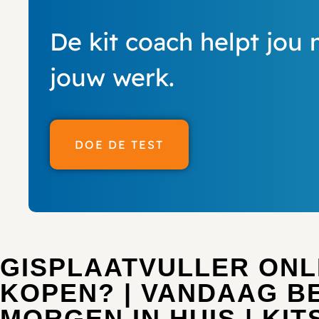
De kit coach helpt jou 
jouw werk.
DOE DE TEST
GISPLAATVULLER ONL
KOPEN? | VANDAAG B
MORGEN IN HUIS | KIT