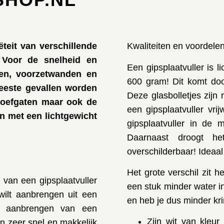
ëteit van verschillende
Kwaliteiten en voordelen
. Voor de snelheid en
Een gipsplaatvuller is l
den, voorzetwanden en
600 gram! Dit komt door
meeste gevallen worden
Deze glasbolletjes zijn
roefgaten maar ook de
een gipsplaatvuller vri
en met een lichtgewicht
gipsplaatvuller in de
Daarnaast droogt h
overschilderbaar! Ideaal
Het grote verschil zit h
van een gipsplaatvuller
een stuk minder water in
 wilt aanbrengen uit een
en heb je dus minder kri
et aanbrengen van een
Zijn wit van kleur
en zeer snel en makkelijk