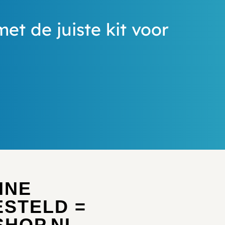
met de juiste kit voor
INE
ESTELD =
SHOP.NL