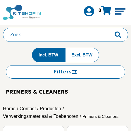
0
Incl. BTW
Excl. BTW
Filters
PRIMERS & CLEANERS
Home
Contact
Producten
/
/
/
Verwerkingsmateriaal & Toebehoren
/
Primers & Cleaners