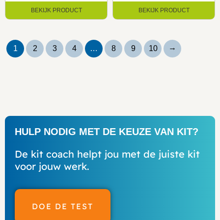
BEKIJK PRODUCT
BEKIJK PRODUCT
→
1
2
3
4
…
8
9
10
HULP NODIG MET DE KEUZE VAN KIT?
De kit coach helpt jou met de juiste kit
voor jouw werk.
DOE DE TEST