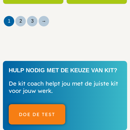
→
1
2
3
HULP NODIG MET DE KEUZE VAN KIT?
De kit coach helpt jou met de juiste kit
voor jouw werk.
DOE DE TEST