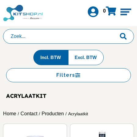
0
Incl. BTW
Excl. BTW
Filters
ACRYLAATKIT
Home
Contact
Producten
/
/
/
Acrylaatkit