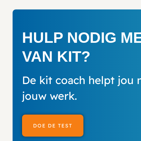
HULP NODIG M
VAN KIT?
De kit coach helpt jou 
jouw werk.
DOE DE TEST