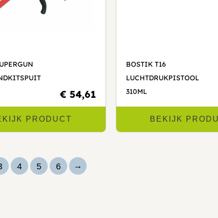
SUPERGUN
BOSTIK T16
NDKITSPUIT
LUCHTDRUKPISTOOL
310ML
€ 54,61
EKIJK PRODUCT
BEKIJK PROD
→
3
4
5
6