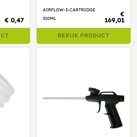
AIRFLOW-3-CARTRIDGE
€
310ML
€ 0,47
169,01
UCT
BEKIJK PRODUCT