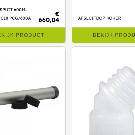
SPUIT 600ML
€
T C18 PCG/600A
AFSLUITDOP KOKER
660,04
EKIJK PRODUCT
BEKIJK PROD