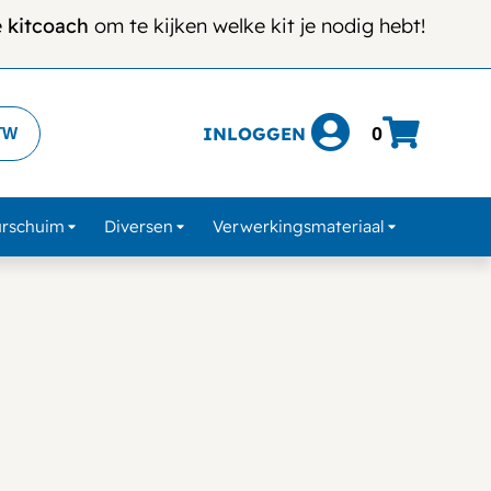
e
kitcoach
om te kijken welke kit je nodig hebt!
INLOGGEN
0
TW
urschuim
Diversen
Verwerkingsmateriaal