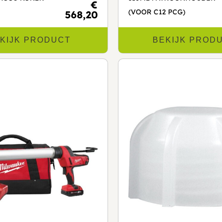
€
(VOOR C12 PCG)
568,20
KIJK PRODUCT
BEKIJK PROD