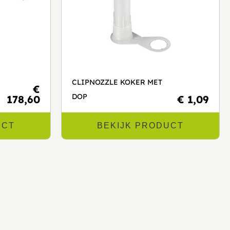
CLIPNOZZLE KOKER MET
€
DOP
178,60
€ 1,09
UCT
BEKIJK PRODUCT