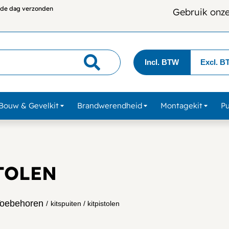
lfde dag verzonden
Gebruik onz
Incl. BTW
Excl. B
Bouw & Gevelkit
Brandwerendheid
Montagekit
P
TOLEN
Toebehoren
/
kitspuiten / kitpistolen