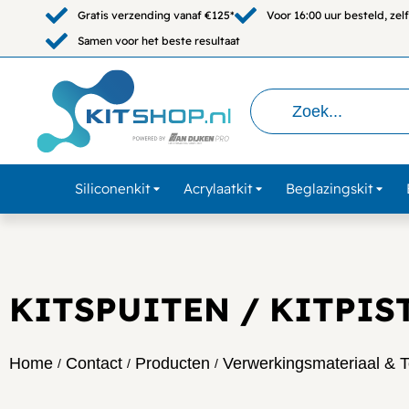
Gratis verzending vanaf €125*
Voor 16:00 uur besteld, ze
Samen voor het beste resultaat
Siliconenkit
Acrylaatkit
Beglazingskit
KITSPUITEN / KITPIS
Home
Contact
Producten
Verwerkingsmateriaal & 
/
/
/