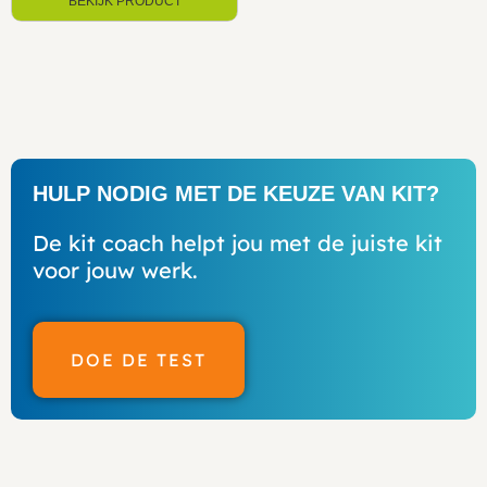
BEKIJK PRODUCT
HULP NODIG MET DE KEUZE VAN KIT?
De kit coach helpt jou met de juiste kit
voor jouw werk.
DOE DE TEST