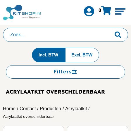
0
Incl. BTW
Excl. BTW
Filters
ACRYLAATKIT OVERSCHILDERBAAR
Home
Contact
Producten
Acrylaatkit
/
/
/
/
Acrylaatkit overschilderbaar