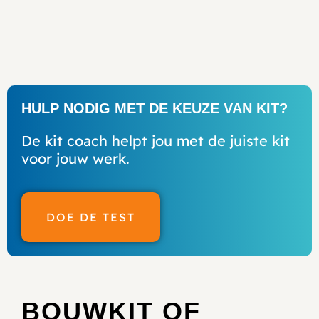
HULP NODIG MET DE KEUZE VAN KIT?
De kit coach helpt jou met de juiste kit
voor jouw werk.
DOE DE TEST
BOUWKIT OF