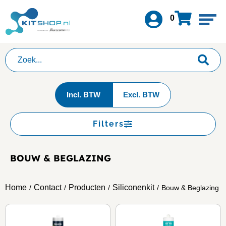
0
Incl. BTW
Excl. BTW
Filters
BOUW & BEGLAZING
Home
Contact
Producten
Siliconenkit
/
/
/
/
Bouw & Beglazing