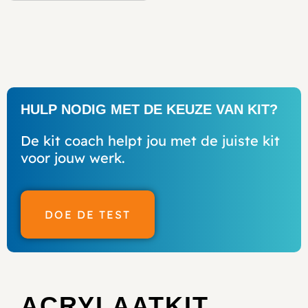
HULP NODIG MET DE KEUZE VAN KIT?
De kit coach helpt jou met de juiste kit
voor jouw werk.
DOE DE TEST
ACRYLAATKIT