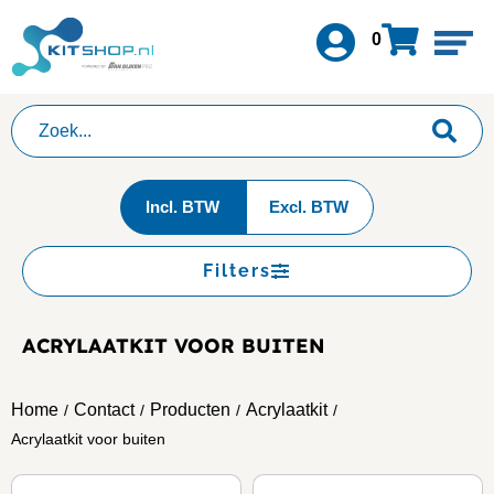
0
Incl. BTW
Excl. BTW
Filters
ACRYLAATKIT VOOR BUITEN
Home
Contact
Producten
Acrylaatkit
/
/
/
/
Acrylaatkit voor buiten