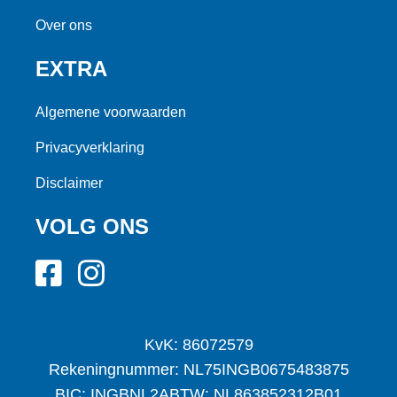
Over ons
EXTRA
Algemene voorwaarden
Privacyverklaring
Disclaimer
VOLG ONS
KvK: 86072579
Rekeningnummer: NL75INGB0675483875
BIC: INGBNL2A
BTW: NL863852312B01