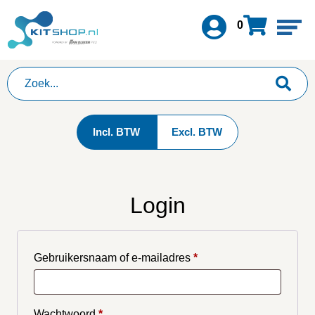
0
Incl. BTW
Excl. BTW
Login
Gebruikersnaam of e-mailadres
*
Wachtwoord
*