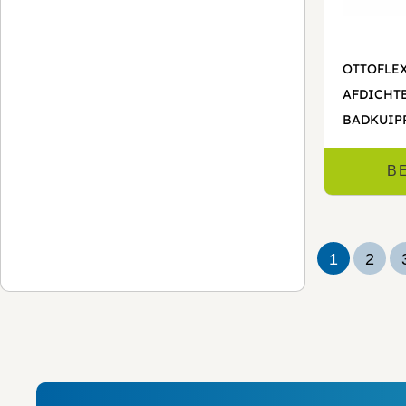
OTTOFLE
AFDICHT
BADKUIP
B
1
2