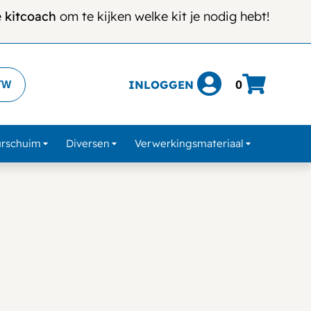
e
kitcoach
om te kijken welke kit je nodig hebt!
INLOGGEN
0
TW
urschuim
Diversen
Verwerkingsmateriaal