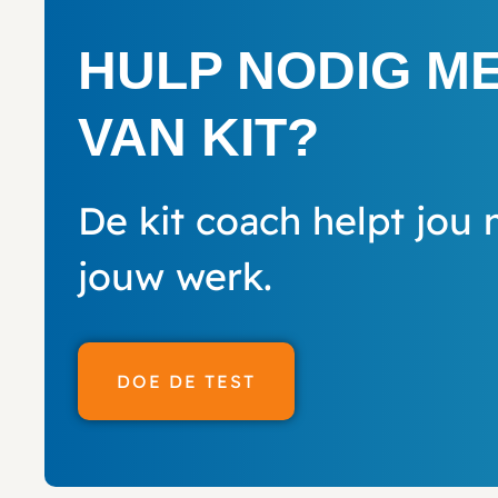
HULP NODIG M
VAN KIT?
De kit coach helpt jou 
jouw werk.
DOE DE TEST