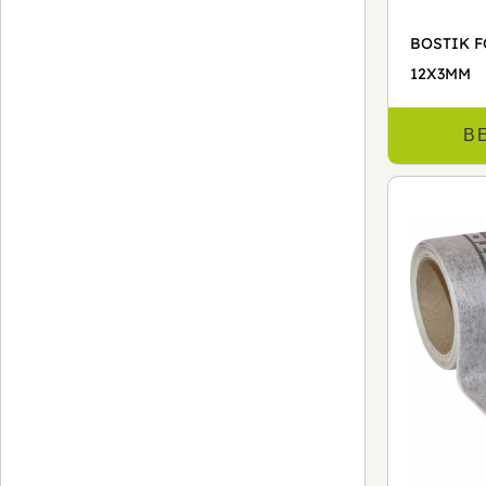
BOSTIK 
12X3MM
B