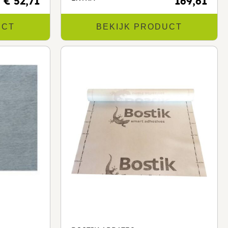
€ 52,71
169,61
UCT
BEKIJK PRODUCT