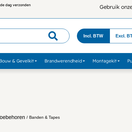
lfde dag verzonden
Gebruik onz
Incl. BTW
Excl. B
Bouw & Gevelkit
Brandwerendheid
Montagekit
P
Toebehoren
/
Banden & Tapes