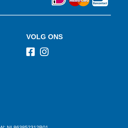
VOLG ONS
W: NL863852312B01