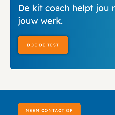
De kit coach helpt jou 
jouw werk.
DOE DE TEST
NEEM CONTACT OP