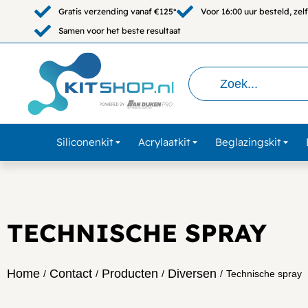
Gratis verzending vanaf €125*
Voor 16:00 uur besteld, ze
Samen voor het beste resultaat
Siliconenkit
Acrylaatkit
Beglazingskit
TECHNISCHE SPRAY
Home
Contact
Producten
Diversen
/
/
/
/
Technische spray