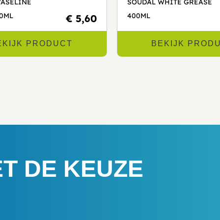
VASELINE
SOUDAL WHITE GREASE
00ML
400ML
€ 5,60
EKIJK PRODUCT
BEKIJK PROD
ET DE KEUZE