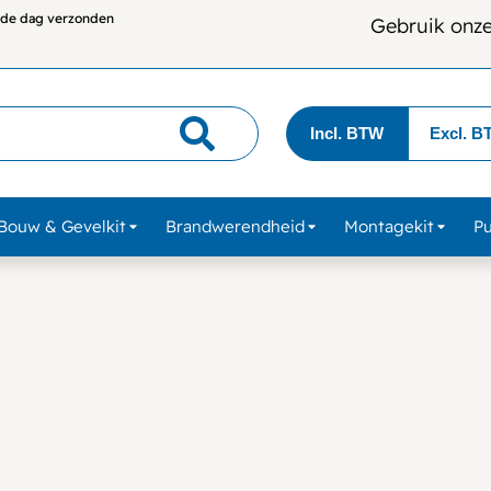
lfde dag verzonden
Gebruik onz
Incl. BTW
Excl. B
Bouw & Gevelkit
Brandwerendheid
Montagekit
P