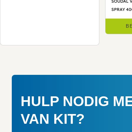
SOUDAL 
SPRAY 4
B
HULP NODIG M
VAN KIT?