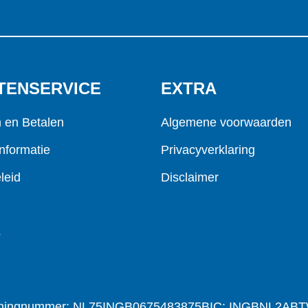
TENSERVICE
EXTRA
n en Betalen
Algemene voorwaarden
nformatie
Privacyverklaring
leid
Disclaimer
s
ningnummer: NL75INGB0675483875
BIC: INGBNL2A
BT