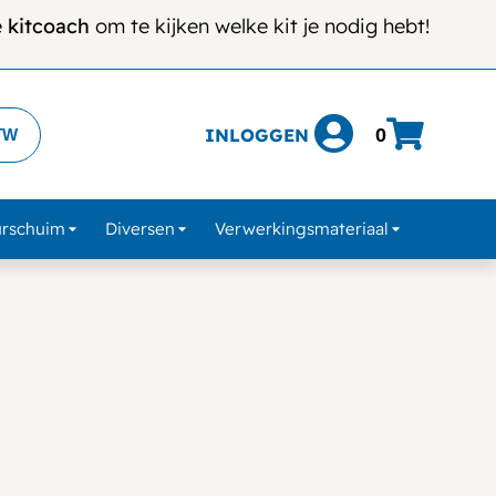
e
kitcoach
om te kijken welke kit je nodig hebt!
INLOGGEN
0
TW
urschuim
Diversen
Verwerkingsmateriaal