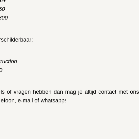
al+
250
800
rschilderbaar:
ruction
O
els of vragen hebben dan mag je altijd contact met ons
lefoon, e-mail of whatsapp!