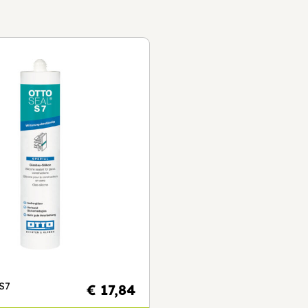
S7
€ 17,84