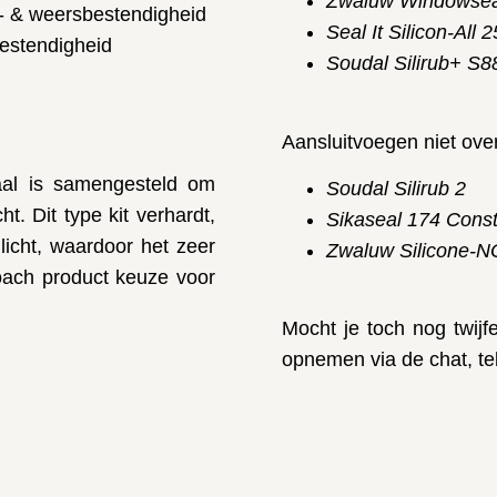
Zwaluw Windowse
V- & weersbestendigheid
Seal It Silicon-All 
bestendigheid
Soudal Silirub+ S8
Aansluitvoegen niet ove
aal is samengesteld om
Soudal Silirub 2
cht
. Dit type kit verhardt,
Sikaseal 174 Const
nlicht, waardoor het zeer
Zwaluw Silicone-N
coach product keuze voor
Mocht je toch nog twijf
opnemen via de chat, te