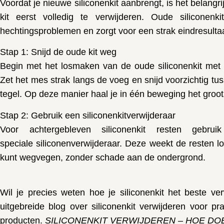
Voordat je nieuwe siliconenkit aanbrengt, is het belang
kit eerst volledig te verwijderen. Oude siliconenk
hechtingsproblemen en zorgt voor een strak eindresultaa
Stap 1: Snijd de oude kit weg
Begin met het losmaken van de oude siliconenkit met
Zet het mes strak langs de voeg en snijd voorzichtig tu
tegel. Op deze manier haal je in één beweging het groot
Stap 2: Gebruik een siliconenkitverwijderaar
Voor achtergebleven siliconenkit resten gebr
speciale
siliconenverwijderaar
. Deze weekt de resten l
kunt wegvegen, zonder schade aan de ondergrond.
Wil je precies weten hoe je siliconenkit het beste v
uitgebreide blog over siliconenkit verwijderen
voor pra
producten.
SILICONENKIT VERWIJDEREN – HOE DOE