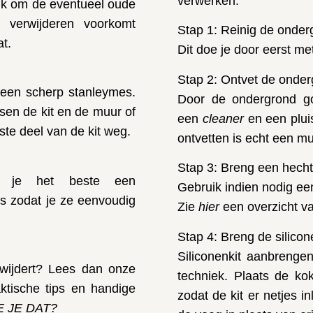
verwerken:
rijk om de eventueel oude
it verwijderen voorkomt
Stap 1: Reinig de onder
t.
Dit doe je door eerst met
Stap 2: Ontvet de onde
 een scherp stanleymes.
Door de ondergrond goe
ssen de kit en de muur of
een
cleaner
en een pluis
ste deel van de kit weg.
ontvetten is echt een mu
Stap 3: Breng een hech
uik je het beste een
Gebruik indien nodig een
os zodat je ze eenvoudig
Zie
hier
een overzicht v
Stap 4: Breng de silicon
Siliconenkit aanbrenge
erwijdert? Lees dan
onze
techniek. Plaats de ko
ktische tips en handige
zodat de kit er netjes in
 JE DAT?