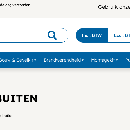
lfde dag verzonden
Gebruik onz
Incl. BTW
Excl. B
Bouw & Gevelkit
Brandwerendheid
Montagekit
P
BUITEN
r buiten