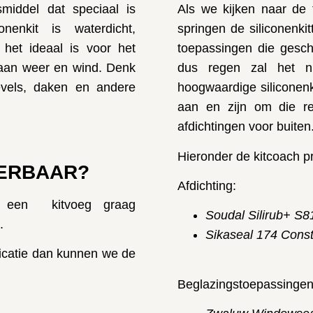
middel dat speciaal is
Als we kijken naar de 
nenkit is waterdicht,
springen de siliconenk
 het ideaal is voor het
toepassingen die geschi
 aan weer en wind. Denk
dus regen zal het n
evels, daken en andere
hoogwaardige siliconen
aan en zijn om die r
afdichtingen voor buiten
Hieronder de kitcoach p
DERBAAR?
Afdichting:
 je een kitvoeg graag
Soudal Silirub+ S8
.
Sikaseal 174 Const
ficatie dan kunnen we de
Beglazingstoepassingen