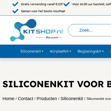
Gratis verzending vanaf €125*
Voor 16:00 uur besteld, ze
Samen voor het beste resultaat
Siliconenkit
Acrylaatkit
Beglazingskit
SILICONENKIT VOOR 
Home
Contact
Producten
Siliconenkit
/
/
/
/
Siliconenkit voo