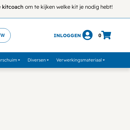
e
kitcoach
om te kijken welke kit je nodig hebt!
INLOGGEN
0
TW
urschuim
Diversen
Verwerkingsmateriaal