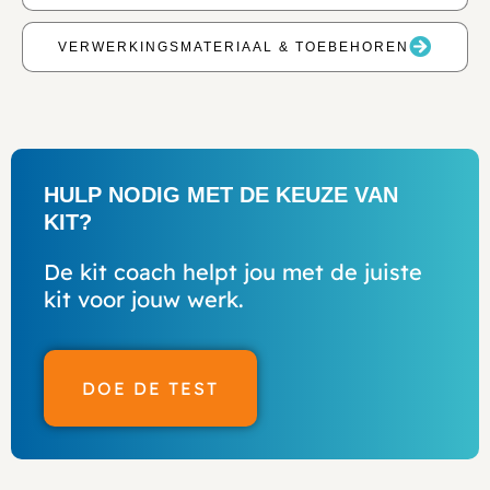
VERWERKINGSMATERIAAL & TOEBEHOREN
HULP NODIG MET DE KEUZE VAN
KIT?
De kit coach helpt jou met de juiste
kit voor jouw werk.
DOE DE TEST