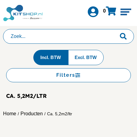
0
Incl. BTW
Excl. BTW
Filters
CA. 5,2M2/LTR
Home
Producten
/
/
Ca. 5,2m2/ltr