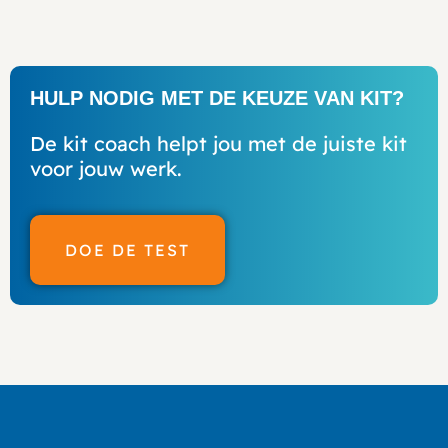
HULP NODIG MET DE KEUZE VAN KIT?
De kit coach helpt jou met de juiste kit
voor jouw werk.
DOE DE TEST