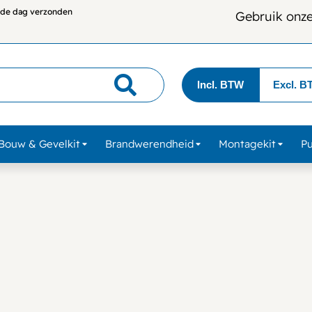
lfde dag verzonden
Gebruik onz
Incl. BTW
Excl. B
Bouw & Gevelkit
Brandwerendheid
Montagekit
P