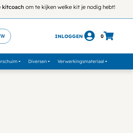
e
kitcoach
om te kijken welke kit je nodig hebt!
INLOGGEN
0
TW
urschuim
Diversen
Verwerkingsmateriaal