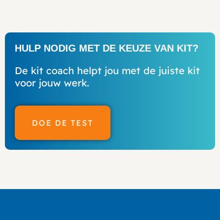
HULP NODIG MET DE KEUZE VAN KIT?
De kit coach helpt jou met de juiste kit
voor jouw werk.
DOE DE TEST