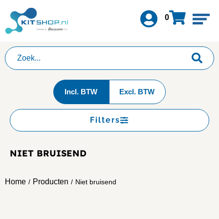
0
Incl. BTW
Excl. BTW
Filters
NIET BRUISEND
Home
Producten
/
/
Niet bruisend