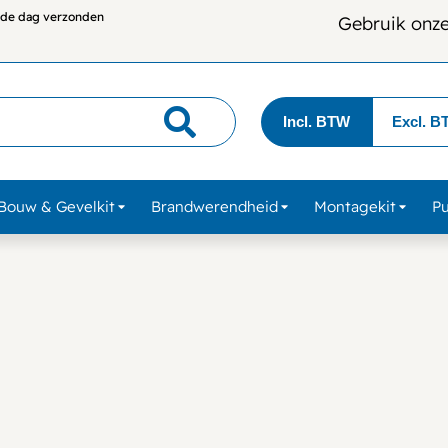
lfde dag verzonden
Gebruik onz
Incl. BTW
Excl. B
Bouw & Gevelkit
Brandwerendheid
Montagekit
P