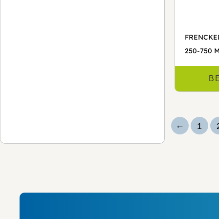
FRENCKE
250-750 
B
←
1