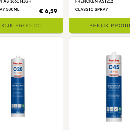
 AS 1661 HIGH
FRENCKEN AS1212
AY 500ML
CLASSIC SPRAY
€ 6,59
EKIJK PRODUCT
BEKIJK PROD