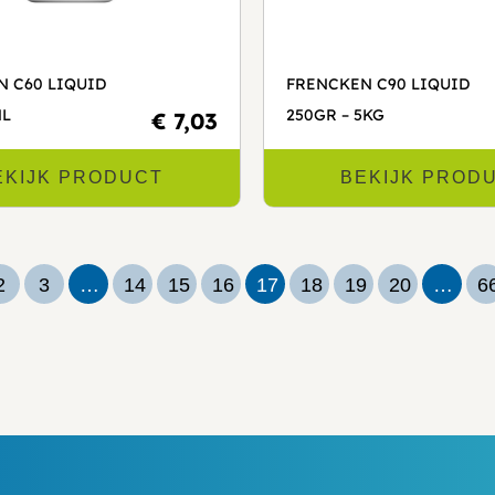
N C60 LIQUID
FRENCKEN C90 LIQUID
ML
250GR – 5KG
€ 7,03
EKIJK PRODUCT
BEKIJK PROD
2
3
…
14
15
16
17
18
19
20
…
6