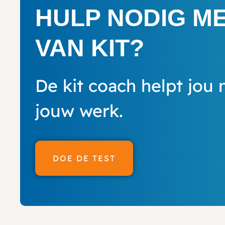
HULP NODIG M
VAN KIT?
De kit coach helpt jou 
jouw werk.
DOE DE TEST