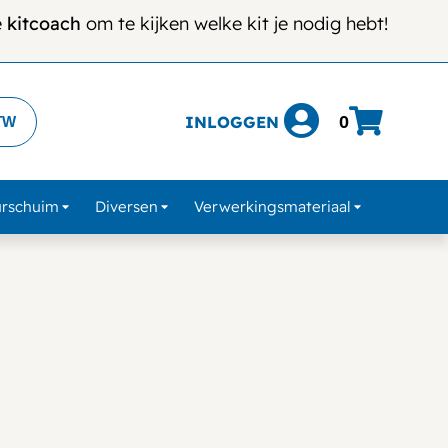
e
kitcoach
om te kijken welke kit je nodig hebt!
INLOGGEN
0
TW
urschuim
Diversen
Verwerkingsmateriaal