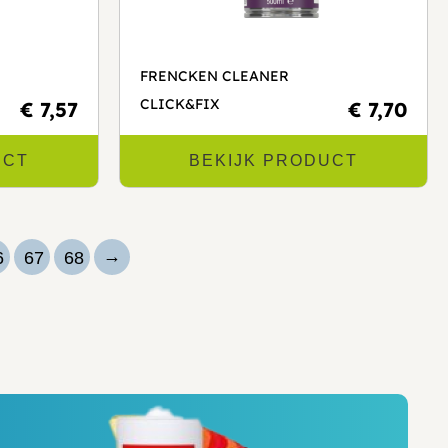
FRENCKEN CLEANER
CLICK&FIX
€ 7,57
€ 7,70
UCT
BEKIJK PRODUCT
→
6
67
68