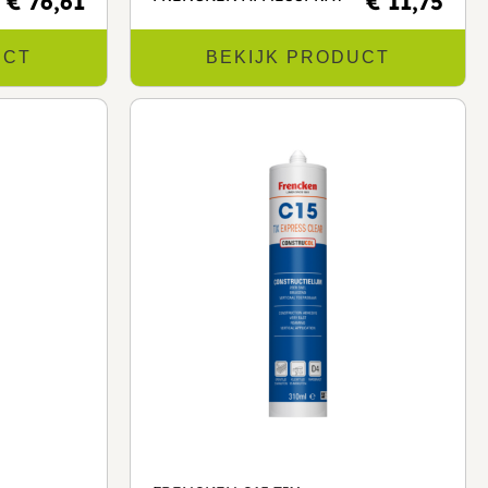
€ 76,61
€ 11,75
UCT
BEKIJK PRODUCT