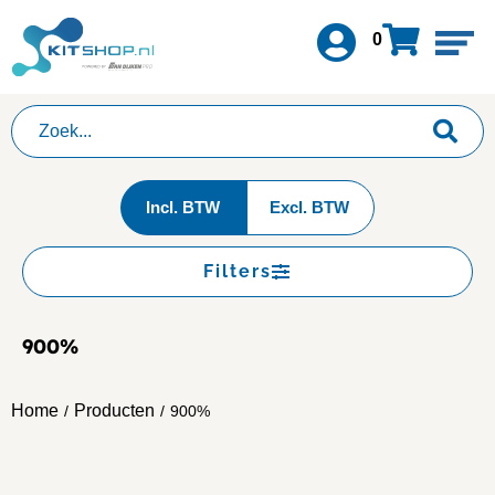
0
Incl. BTW
Excl. BTW
Filters
900%
Home
Producten
/
/
900%