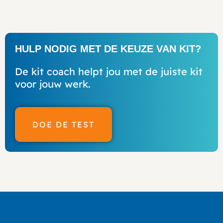
HULP NODIG MET DE KEUZE VAN KIT?
De kit coach helpt jou met de juiste kit
voor jouw werk.
DOE DE TEST