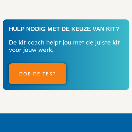
HULP NODIG MET DE KEUZE VAN KIT?
De kit coach helpt jou met de juiste kit
voor jouw werk.
DOE DE TEST