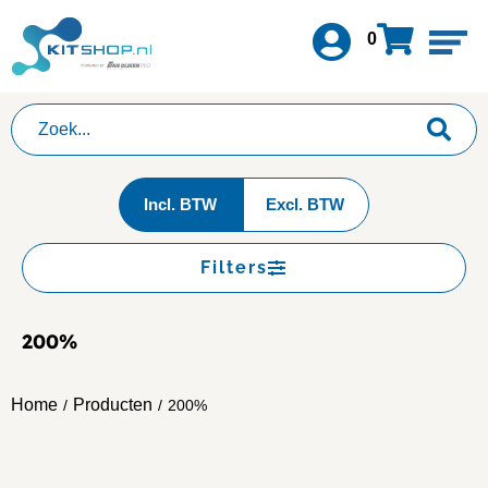
0
Incl. BTW
Excl. BTW
Filters
200%
Home
Producten
/
/
200%