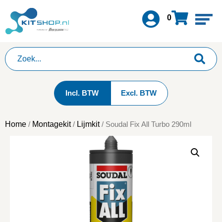
0
Incl. BTW
Excl. BTW
Home
Montagekit
Lijmkit
/
/
/ Soudal Fix All Turbo 290ml