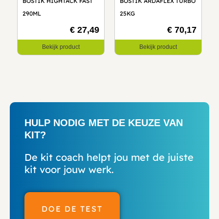
BOSTIK HIGHTACK FAST
BOSTIK ARDAFLEX TURBO
290ML
25KG
€ 27,49
€ 70,17
Bekijk product
Bekijk product
HULP NODIG MET DE KEUZE VAN
KIT?
De kit coach helpt jou met de juiste
kit voor jouw werk.
DOE DE TEST