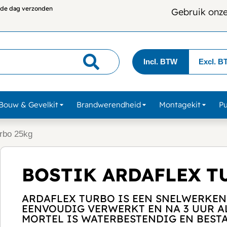
lfde dag verzonden
Gebruik onz
Incl. BTW
Excl. B
Bouw & Gevelkit
Brandwerendheid
Montagekit
P
urbo 25kg
BOSTIK ARDAFLEX T
ARDAFLEX TURBO IS EEN SNELWERKEND
EENVOUDIG VERWERKT EN NA 3 UUR A
MORTEL IS WATERBESTENDIG EN BESTA