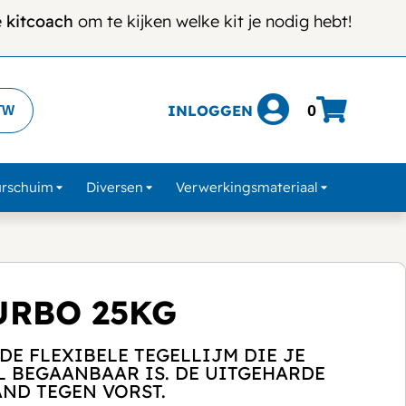
e
kitcoach
om te kijken welke kit je nodig hebt!
INLOGGEN
0
TW
urschuim
Diversen
Verwerkingsmateriaal
URBO 25KG
E FLEXIBELE TEGELLIJM DIE JE
L BEGAANBAAR IS. DE UITGEHARDE
ND TEGEN VORST.