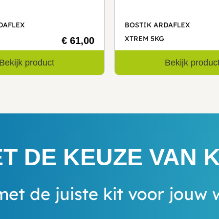
DAFLEX
BOSTIK ARDAFLEX
G
XTREM 5KG
€ 61,00
Bekijk product
Bekijk produc
T DE KEUZE VAN K
met de juiste kit voor jouw 