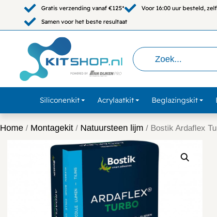
Gratis verzending vanaf €125*
Voor 16:00 uur besteld, ze
Samen voor het beste resultaat
Siliconenkit
Acrylaatkit
Beglazingskit
Home
Montagekit
Natuursteen lijm
/
/
/ Bostik Ardaflex T