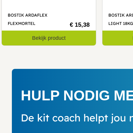
BOSTIK ARDAFLEX
BOSTIK AR
FLEXMORTEL
LIGHT 18K
€ 15,38
Bekijk product
HULP NODIG ME
De kit coach helpt jou 