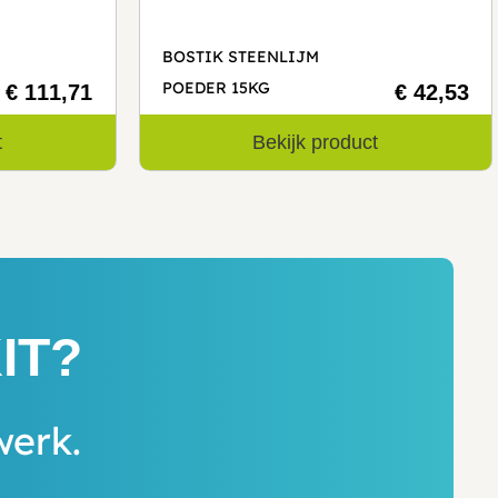
BOSTIK STEENLIJM
POEDER 15KG
€ 111,71
€ 42,53
t
Bekijk product
IT?
werk.