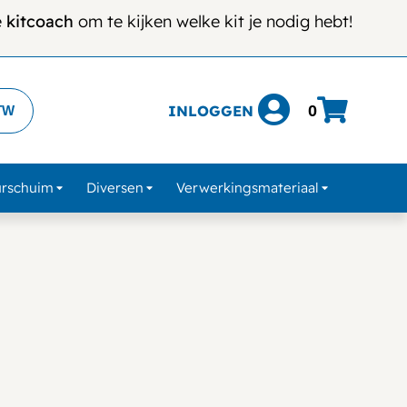
e
kitcoach
om te kijken welke kit je nodig hebt!
INLOGGEN
0
TW
urschuim
Diversen
Verwerkingsmateriaal