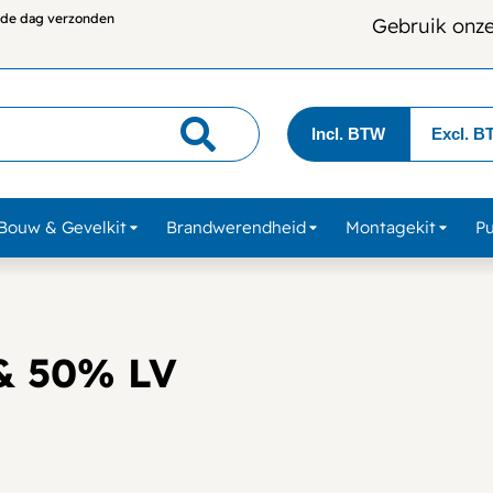
lfde dag verzonden
Gebruik onz
Incl. BTW
Excl. B
Bouw & Gevelkit
Brandwerendheid
Montagekit
P
& 50% LV