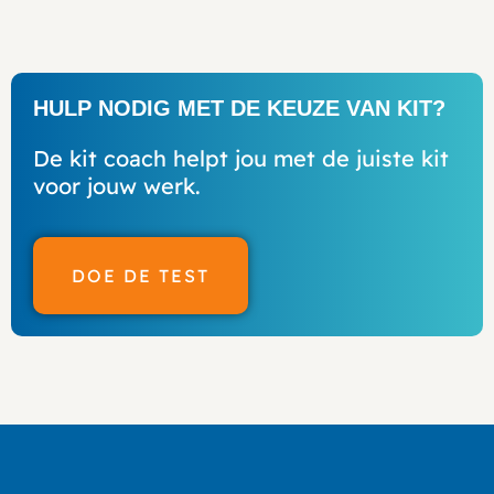
HULP NODIG MET DE KEUZE VAN KIT?
De kit coach helpt jou met de juiste kit
voor jouw werk.
DOE DE TEST