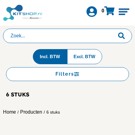
0
Incl. BTW
Excl. BTW
Filters
6 STUKS
Home
Producten
/
/
6 stuks