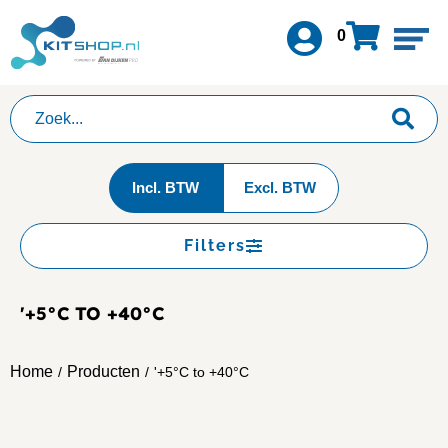
0
Incl. BTW
Excl. BTW
Filters
'+5°C TO +40°C
Home
Producten
/
/
'+5°C to +40°C