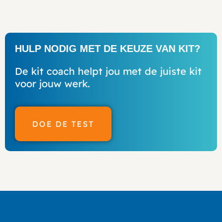
HULP NODIG MET DE KEUZE VAN KIT?
De kit coach helpt jou met de juiste kit
voor jouw werk.
DOE DE TEST