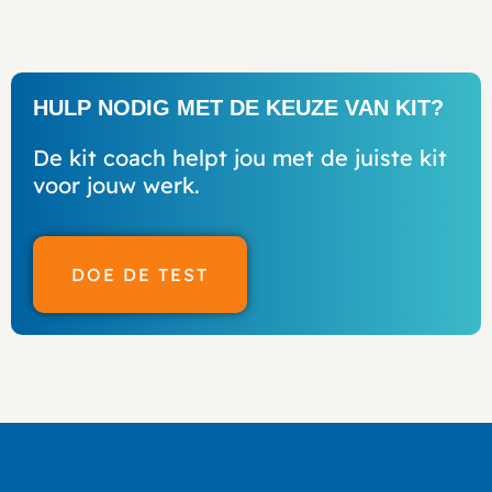
HULP NODIG MET DE KEUZE VAN KIT?
De kit coach helpt jou met de juiste kit
voor jouw werk.
DOE DE TEST