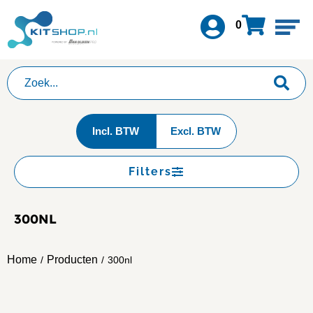
0
Incl. BTW
Excl. BTW
Filters
300NL
Home
Producten
/
/
300nl